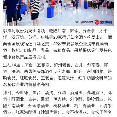
以洋河股份为龙头引领，乾隆江南、御珍、分金亭、太平
洋、汉匠坊、苏洋、猎锋等23家宿迁知名酒企抱团出击，面
向全国展现宿迁白酒之美；22家宁夏参展企业携宁夏葡萄
酒、枸杞、肉制品、乳品、杂粮食品、果脯果糕等宁夏特色
健康食饮产品盛装亮相。
过往14届，茅台、五粮液、泸州老窖、古井、剑南春、郎
酒、汾酒、西凤等头部酒企；今麦郎、旺旺、东阿阿胶、盼
盼食品、旺旺食品、王老吉、汇源果汁、红牛功能饮料等知
名食饮企业均曾精彩亮相。
洋河、今世缘、国台、汤沟、双沟、酒鬼酒、高洲酒业、绵
竹丰醇酒业、古井、迎驾、伊力特、刘伶醉、御珍酒业、乾
隆江南酒业、分金亭酒业、桃林酒业、梅兰春酒业、五堤浆
酒业、张家港酿酒（沙洲优黄）、金不换酒业、金坛子等名