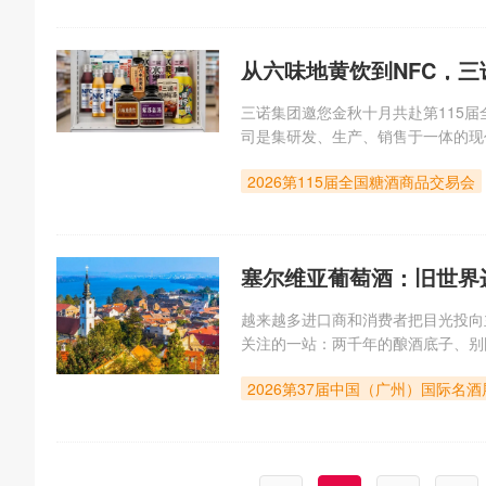
从六味地黄饮到NFC，三
三诺集团邀您金秋十月共赴第115届全
司是集研发、生产、销售于一体的现
产线是河南省食品饮料行业中质量过
2026第115届全国糖酒商品交易会
旨”的经营理念。从产品质量抓起
塞尔维亚葡萄酒：旧世界
越来越多进口商和消费者把目光投向
关注的一站：两千年的酿酒底子、别
尔维亚的葡萄栽培史可追溯至罗马时代
2026第37届中国（广州）国际名
Gora）种植葡萄，中世纪尼曼雅王