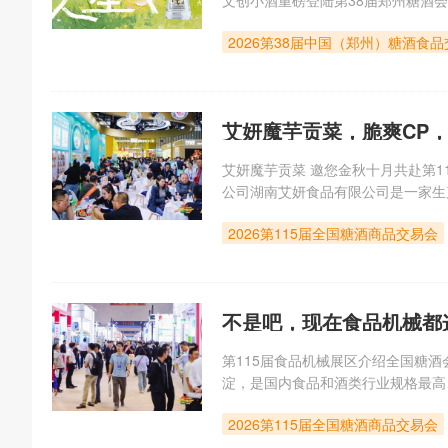
文创小酒重磅登陆第38届郑州糖酒
展会时间：8月13日—8月15日展
2026第38届中国（郑州）糖酒食
会，吒酒旗下全线明星产品集中亮相
艾妍魔芋贡菜，脆爽CP，
艾妍魔芋贡菜 邀您金秋十月共赴第115
公司湖南艾妍食品有限公司是一家生
承以科技为导向，以人才为依托，向
2026第115届全国糖酒商品交易会
湘食文化“辣、鲜、
不是吧，现在食品机械都
第115届食品机械展区介绍全国糖酒会
淀，是国内食品和酒类行业规格最高
终聚焦食品加工技术升级、包装设备
2026第115届全国糖酒商品交易会
值。第115届全国糖酒会食品机械展