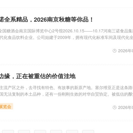
诺全系精品，2026南京秋糖等你品！
国糖酒会南京国际博览中心2号馆2026.10.15——10.17河南三诺食品
代化食品饮料企业。公司始建于2009年，拥有现代化标准车间及现代化
硬的骨干企业之一。公司本着“以质量求生存，以市场为导向，以客户满
2026年
边缘，正在被重估的价值洼地
主流产区之外，去寻找有特色、有故事的新原产地。塞尔维亚正是这条路
国无法复制的本土品种，还有一份刚刚生效的对华自贸协定。被低估的酿
。公元三世纪，罗马皇帝普罗布斯下令在多瑙河畔的弗鲁什卡山（Fru?
酒展览会
朝的修道院与
2026年