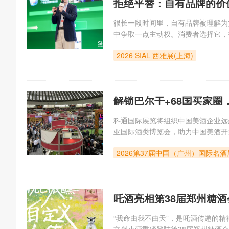
拒绝平替：自有品牌的价
很长一段时间里，自有品牌被理解为
中争取一点主动权。消费者选择它，
牌表达。但消费理性化并不等于消费
2026 SIAL 西雅展(上海)
体验，也关心商品是否与自己的生活
解锁巴尔干+68国买家圈，
塞尔维亚国际酒类博览会
科通国际展览将组织中国美酒企业远赴贝尔格莱
亚国际酒类博览会，助力中国美酒开
台，一边是东南欧最具影响力的葡萄
2026第37届中国（广州）国际名
梁。关于Win
吒酒亮相第38届郑州糖酒
“我命由我不由天”，是吒酒传递的