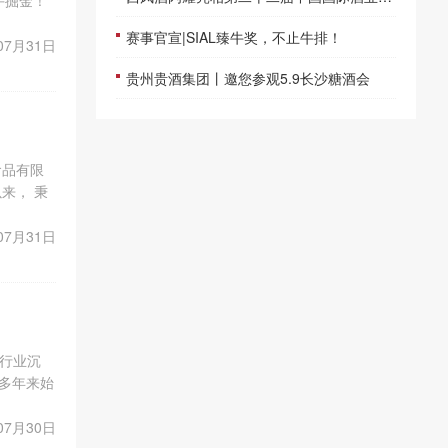
手掘金！
场本次展
赛事官宣|SIAL臻牛奖，不止牛排！
07月31日
贵州贵酒集团丨邀您参观5.9长沙糖酒会
食品有限
来， 秉
究，在继
07月31日
年行业沉
多年来始
贸对接价
07月30日