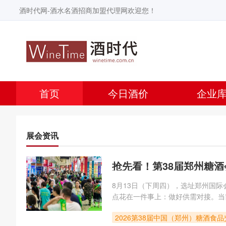
酒时代网-酒水名酒招商加盟代理网欢迎您！
首页
今日酒价
企业
展会资讯
抢先看！第38届郑州糖
8月13日（下周四），选址郑州国
点花在一件事上：做好供需对接。当
准通路，经销商有选品需求亟待高效
2026第38届中国（郑州）糖酒食
绕“精准对接”进行系统优化。具体而