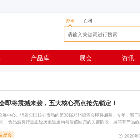
资讯
百科
库
产品库
展会
资讯
酒会即将震撼来袭，五大核心亮点抢先锁定！
际会展中心、辐射全国核心市场的第38届郑州糖酒会即将启幕。今年，我们
前，食品酒类行业正经历渠道重构与价值回归的关键阶段，展商有产品亟
匹配。本届展会以此为锚点，从展区规划、买家邀约到现场活动设置，全
品交易会
言，五个核心
2026年