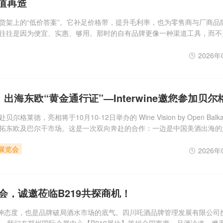
值再造
货架上的“低价答案”。它补足价格带，提升毛利率，也为零售商与厂商品
往往是因为便宜、实惠、够用。那时的自有品牌更像一种渠道工具，而不
降级。今天的消费者仍然计算价格，却不再只为低价买单；他们关心安全
方式相契合。当
2026年
出海东欧“黄金通行证”—Interwine邀您参加贝尔
德，亮相将于10月10-12日举办的 Wine Vision by Open Balk
拓东欧及巴尔干市场。这是一次双向奔赴的合作：一边是中国美酒出海的
酒与烈酒盛会。两大平台互联互通，为中塞两国酒业搭建起一座横跨欧亚
酒展览会
2026年
会，诚邀莅临B219共探商机！
精神态度，也是品牌破局酒水市场的底气。四川吒酒品牌管理发展有限公司