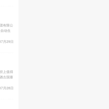
集团有限公
全自动生
意为宗
07月29日
径上值得
酒古国塞
ka
07月28日