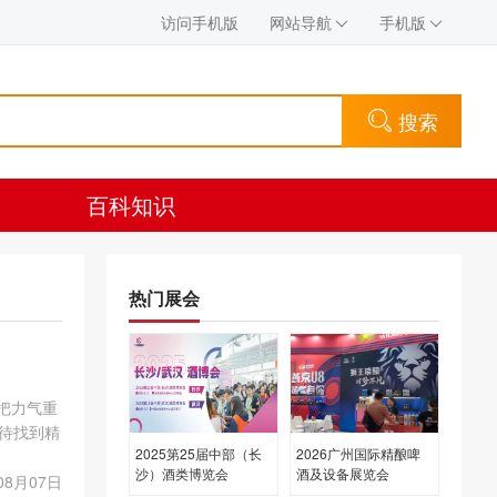
访问手机版
网站导航
手机版
搜索
百科知识
热门展会
把力气重
待找到精
2025第25届中部（长
2026广州国际精酿啤
链路围
沙）酒类博览会
酒及设备展览会
08月07日