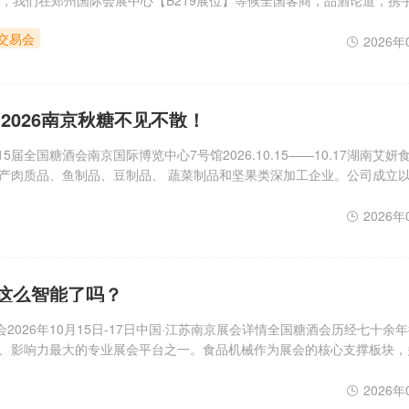
会，我们在郑州国际会展中心【B219展位】等候全国客商，品酒论道，携
会地点：郑州国际会展中心展位号码：B219多元产品矩阵，覆盖广阔消费市
品交易会
，
2026年
2026南京秋糖不见不散！
届全国糖酒会南京国际博览中心7号馆2026.10.15——10.17湖南艾妍
产肉质品、鱼制品、豆制品、 蔬菜制品和坚果类深加工企业。公司成立以
管理要效益的理念。同时结合自身优势，始终致力于休闲食品的开发与研
2026年
这么智能了吗？
2026年10月15日-17日中国·江苏南京展会详情全国糖酒会历经七十余
、影响力最大的专业展会平台之一。食品机械作为展会的核心支撑板块，
创新与成套装备方案优化，持续为行业输出高规格、高精准、高转化的商
区
2026年