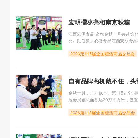
宏明擂枣亮相南京秋糖
江西宏明食品 邀您金秋十月共赴第115
公司以修道之心做食品江西宏明食品
的心得，积累了高端零食产品研发经
2026第115届全国糖酒商品交易会
达成合作共赢，同时
自有品牌商机藏不住，头
金秋十月，丹桂飘香。第115届全国
展会展览总面积达20万平方米，设置九
休闲食品展区秋糖规模最大的“黄金片
2026第115届全国糖酒商品交易会
馆，是整个秋糖展会中