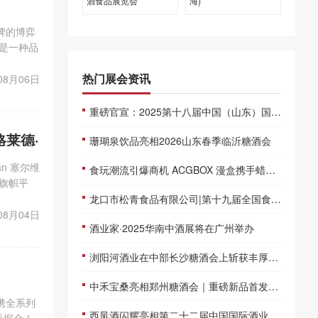
酒食品展览会
海)
牌的博弈
是一种品
、健康、
热门展会资讯
08月06日
重磅官宣：2025第十八届中国（山东）国际糖酒会春季首展来袭！
格莱德·
珊瑚泉饮品亮相2026山东春季临沂糖酒会
an 塞尔维
食玩潮流引爆商机 ACGBOX 漫盒携手蜡笔小新、chiikawa、三丽鸥、宝可梦等超级IP亮相SIAL西雅展
旗帜平
的贸易桥
龙口市松青食品有限公司|第十九届全国食品博览会
08月04日
酒业家·2025华南中酒展将在广州举办
浏阳河酒业在中部长沙糖酒会上斩获丰厚订单
中禾宝桑亮相郑州糖酒会｜重磅新品首发，夏季爆品集结，共拓财富新蓝海
携全系列
西凤酒闪耀亮相第二十二届中国国际酒业博览会