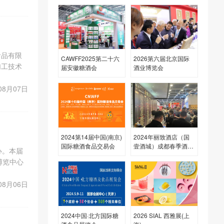
食品有限
CAWFF2025第二十六
2026第六届北京国际
加工技术
届安徽糖酒会
酒业博览会
供研发，
08月07日
2024第14届中国(南京)
2024年丽致酒店（国
国际糖酒食品交易会
壹酒城）成都春季酒店
办。本届
展
博览中心
大核心展
08月06日
2024中国·北方国际糖
2026 SIAL 西雅展(上