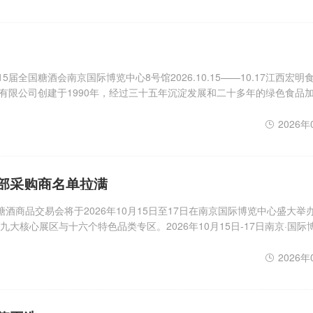
届全国糖酒会南京国际博览中心8号馆2026.10.15——10.17江西宏明
有限公司创建于1990年，经过三十五年沉淀发展和二十多年的绿色食品
验。专注服务国内外高端零食平台、大连锁渠道，以ODM和多种形式提
2026年
部采购商名单拉满
糖酒商品交易会将于2026年10月15日至17日在南京国际博览中心盛大举
大核心展区与十六个特色品类专区。2026年10月15日-17日南京·国际
区”休闲食品展区集中布局于7号馆、8号馆、10号馆及广场展厅G2馆四
2026年