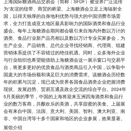
上海国际糖酒商品交易会（简称：SFDF）被业界广泛流传
为“友谊的纽带、商贸的桥梁。上海糖酒会立足上海辐射全
国，以得天独厚的自身地利优势与强大的中国消费市场需
求，全力打造成亚太地区最具影响力的国际酒类和食品行业
盛会。每年上海糖酒会期间都会吸引来自海内外数以万计的
酒类、食品行业新产品亮相以及数以万计专业买家参会，为
生产企业、产品销售、总代企业寻找经销商、代理商、组建
营销体系提供了不容错过的绝佳机遇。同时，众多海外企业
与行业组织也希望能借助上海糖酒会这一展示窗口与交易平
台，将更多更好的优质食品与酒类商品引入中国，以争取中
国庞大的市场份额和满足巨大的消费需求。该糖酒会历经数
年的积累与沉淀，现已成为世界各国食品酒类企业把握消费
现状、发展趋势、贸易互通及政企交流的综合平台。2024年
5月美丽的季节，中国的上海将迎来五洲四海酒类和食品行
业的数万客商，共酿欢乐的美酒，共享甜蜜的美食。上届展
会有来自中国、法国、意大利、美国、智利、澳大利亚、南
非、中国台湾等十多个国家和地区的企业参展，效果显著。
展馆介绍