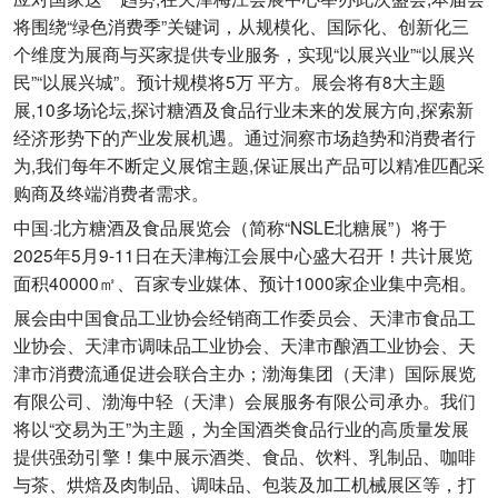
将围绕“绿色消费季”关键词，从规模化、国际化、创新化三
个维度为展商与买家提供专业服务，实现“以展兴业”“以展兴
民”“以展兴城”。预计规模将5万 平方。展会将有8大主题
展,10多场论坛,探讨糖酒及食品行业未来的发展方向,探索新
经济形势下的产业发展机遇。通过洞察市场趋势和消费者行
为,我们每年不断定义展馆主题,保证展出产品可以精准匹配采
购商及终端消费者需求。
中国·北方糖酒及食品展览会（简称“NSLE北糖展”）将于
2025年5月9-11日在天津梅江会展中心盛大召开！共计展览
面积40000㎡、百家专业媒体、预计1000家企业集中亮相。
展会由中国食品工业协会经销商工作委员会、天津市食品工
业协会、天津市调味品工业协会、天津市酿酒工业协会、天
津市消费流通促进会联合主办；渤海集团（天津）国际展览
有限公司、渤海中轻（天津）会展服务有限公司承办。我们
将以“交易为王”为主题，为全国酒类食品行业的高质量发展
提供强劲引擎！集中展示酒类、食品、饮料、乳制品、咖啡
与茶、烘焙及肉制品、调味品、包装及加工机械展区等，打