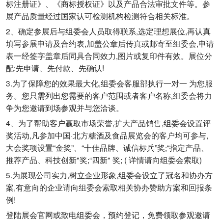
标注册证》、《商标授权证》以及产品合法审批文件等。参
展产品质量经过国家认可检测机构检测符合相关标准。
2、确定参展后与组委会人员取得联系,选定理想展位,再认真
填写参展申请及合约表,加盖公章后传真或邮寄至组委会,申请
表一经签字盖章后同具合同效力,图片或复印件有效。展位分
配:先申请、先付款、先确认!
3.为了保障您的效果最大化,组委会客服部执行一对一 为您服
务。您只需列出您需要的客户范围或者客户名称,组委会将力
争为您邀请到场参观并与您洽谈。
4、为了帮助客户赢取市场荣誉,扩大产品销售,组委会设置评
奖活动,凡参加中国·北方糖酒及食品展览会的客户均可参与,
大会奖项设置“金奖”、“十佳品牌、诚信标兵”奖;“指定产品、
推荐产品、科技创新"奖;“四新" 奖; ( 详情请向组委会索取)
5.为展现公司实力,树立企业形象,组委会设立了冠名和协办方
案,有意向的企业请向组委会索取相关协办赞助方案和回报条
例!
登陆展会官网或致电组委会，预约登记，免费领取参观邀请