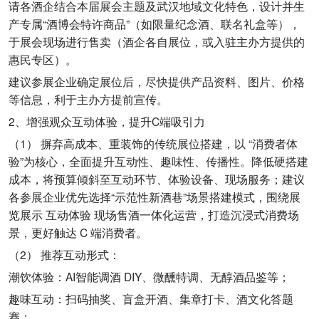
请各酒企结合本届展会主题及武汉地域文化特色，设计并生
产专属“酒博会特许商品”（如限量纪念酒、联名礼盒等），
于展会现场进行售卖（酒企各自展位，或入驻主办方提供的
惠民专区）。
建议参展企业确定展位后，尽快提供产品资料、图片、价格
等信息，利于主办方提前宣传。
2、增强观众互动体验，提升C端吸引力
（1） 摒弃高成本、重装饰的传统展位搭建，以 “消费者体
验”为核心，全面提升互动性、趣味性、传播性。降低硬搭建
成本，将预算倾斜至互动环节、体验设备、现场服务；建议
各参展企业优先选择“示范性新酒巷”场景搭建模式，围绕展
览展示 互动体验 现场售酒一体化运营，打造沉浸式消费场
景，更好触达 C 端消费者。
（2） 推荐互动形式：
潮饮体验：AI智能调酒 DIY、微醺特调、无醇酒品鉴等；
趣味互动：扫码抽奖、盲盒开酒、集章打卡、酒文化答题
赛；