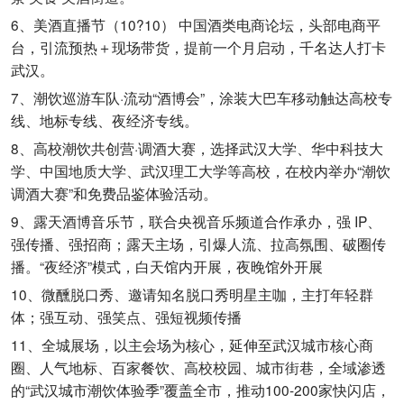
6、美酒直播节（10?10） 中国酒类电商论坛，头部电商平
台，引流预热＋现场带货，提前一个月启动，千名达人打卡
武汉。
7、潮饮巡游车队·流动“酒博会”，涂装大巴车移动触达高校专
线、地标专线、夜经济专线。
8、高校潮饮共创营·调酒大赛，选择武汉大学、华中科技大
学、中国地质大学、武汉理工大学等高校，在校内举办“潮饮
调酒大赛”和免费品鉴体验活动。
9、露天酒博音乐节，联合央视音乐频道合作承办，强 IP、
强传播、强招商；露天主场，引爆人流、拉高氛围、破圈传
播。“夜经济”模式，白天馆内开展，夜晚馆外开展
10、微醺脱口秀、邀请知名脱口秀明星主咖，主打年轻群
体；强互动、强笑点、强短视频传播
11、全城展场，以主会场为核心，延伸至武汉城市核心商
圈、人气地标、百家餐饮、高校校园、城市街巷，全域渗透
的“武汉城市潮饮体验季”覆盖全市，推动100-200家快闪店，