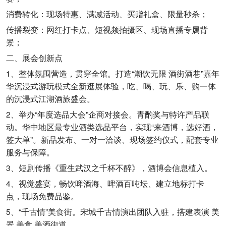
消费转化：现场特惠、满减活动、买赠礼盒、限量秒杀；
传播裂变：网红打卡点、短视频拍摄区、现场直播专属背
景；
二、展会创新点
1、整体氛围营造，贯穿全馆。打造“潮饮无限 酒街酒巷”嘉年
华沉浸式游玩模式全新逛展体验，吃、喝、玩、乐、购一体
的沉浸式江湖酒旅盛会。
2、举办“年度选品大会”企商对接会。青酌奖与特许产品联
动。华中地区最专业酒类选品平台，实现“来酒博，选好酒，
签大单”。新品发布、一对一洽谈、现场签约仪式，配套专业
服务与保障。
3、短剧传播《重生武汉之千杯不醉》，酒博会信息植入。
4、视觉盛宴，畅饮啤酒海、啤酒百吨坛、建立地标打卡
点，现场免费品鉴。
5、“千古情”美食街。宋城千古情演出团队入驻，搭建表演 美
景 美食 美酒街道。