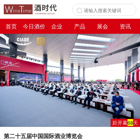
首页
今日酒价
企业
产品
展会
资讯
百科
距开幕
68
天
第二十五届中国国际酒业博览会