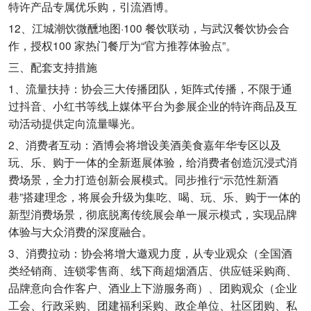
特许产品专属优乐购，引流酒博。
12、江城潮饮微醺地图·100 餐饮联动，与武汉餐饮协会合
作，授权100 家热门餐厅为“官方推荐体验点”。
三、配套支持措施
1、流量扶持：协会三大传播团队，矩阵式传播，不限于通
过抖音、小红书等线上媒体平台为参展企业的特许商品及互
动活动提供定向流量曝光。
2、消费者互动：酒博会将增设美酒美食嘉年华专区以及
玩、乐、购于一体的全新逛展体验，给消费者创造沉浸式消
费场景，全力打造创新会展模式。同步推行“示范性新酒
巷”搭建理念，将展会升级为集吃、喝、玩、乐、购于一体的
新型消费场景，彻底脱离传统展会单一展示模式，实现品牌
体验与大众消费的深度融合。
3、消费拉动：协会将增大邀观力度，从专业观众（全国酒
类经销商、连锁零售商、线下商超烟酒店、供应链采购商、
品牌意向合作客户、酒业上下游服务商）、团购观众（企业
工会、行政采购、团建福利采购、政企单位、社区团购、私