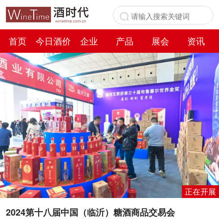
首页
今日酒价
企业
产品
展会
资讯
百科
正在开展
2024第十八届中国（临沂）糖酒商品交易会