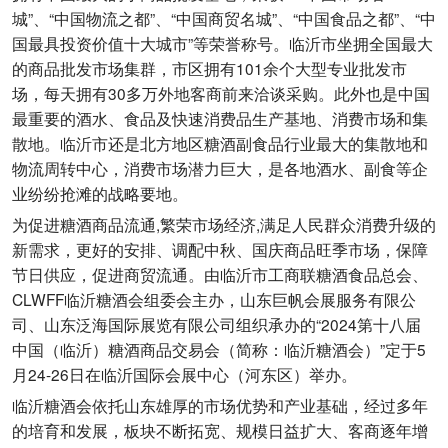
城”、“中国物流之都”、“中国商贸名城”、“中国食品之都”、“中
国最具投资价值十大城市”等荣誉称号。临沂市坐拥全国最大
的商品批发市场集群，市区拥有101余个大型专业批发市
场，每天拥有30多万外地客商前来洽谈采购。此外也是中国
最重要的酒水、食品及快速消费品生产基地、消费市场和集
散地。临沂市还是北方地区糖酒副食品行业最大的集散地和
物流周转中心，消费市场潜力巨大，是各地酒水、副食等企
业纷纷抢滩的战略要地。
为促进糖酒商品流通,繁荣市场经济,满足人民群众消费升级的
新需求，更好的安排、调配中秋、国庆商品旺季市场，保障
节日供应，促进商贸流通。由临沂市工商联糖酒食品总会、
CLWFF临沂糖酒会组委会主办，山东巨帆会展服务有限公
司、山东泛海国际展览有限公司组织承办的“2024第十八届
中国（临沂）糖酒商品交易会（简称：临沂糖酒会）”定于5
月24-26日在临沂国际会展中心（河东区）举办。
临沂糖酒会依托山东雄厚的市场优势和产业基础，经过多年
的培育和发展，板块不断拓宽、规模日益扩大、客商逐年增