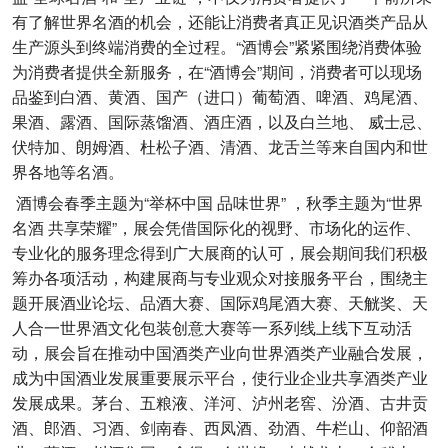
有了解世界名酒的机会，还能让消费者真正见识酒类产品从
生产源头到终端消费的全过程。“酒博会”紧紧围绕消费体验
为消费者提供全新服务，在“酒博会”期间，消费者可以现场
品鉴到白酒、黄酒、国产（进口）葡萄酒、啤酒、鸡尾酒、
果酒、露酒、国际蒸馏酒、酒庄酒，以及白兰地、 威士忌、
伏特加、朗姆酒、杜松子酒、清酒、龙舌兰等来自国内和世
界各地等名酒。
酒博会春季主题为“举杯中国 品味世界” ，秋季主题为“世界
名酒 共享荣耀”，展会凭借国际化的视野、市场化的运作、
专业化的服务理念得到广大展商的认可，展会期间我们积极
筹办各项活动，构建展商与专业观众对接服务平台，围绕主
题开展酒业论坛、品酒大赛、国际鸡尾酒大赛、天觥奖、天
人合一世界酒文化包装创意大赛等一系列线上线下互动活
动，展会旨在推动中国酒类产业向世界酒类产业融合发展，
成为中国酒业发展重要展示平台，使行业企业共享酒类产业
发展成果。茅台、五粮液、洋河、泸州老窖、汾酒、古井贡
酒、郎酒、习酒、剑南春、西凤酒、劲酒、牛栏山、仰韶酒