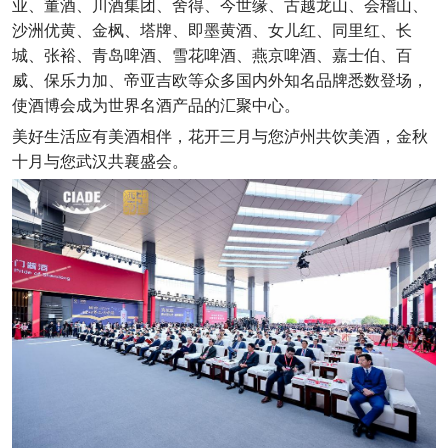
业、董酒、川酒集团、舍得、今世缘、古越龙山、会稽山、
沙洲优黄、金枫、塔牌、即墨黄酒、女儿红、同里红、长
城、张裕、青岛啤酒、雪花啤酒、燕京啤酒、嘉士伯、百
威、保乐力加、帝亚吉欧等众多国内外知名品牌悉数登场，
使酒博会成为世界名酒产品的汇聚中心。
美好生活应有美酒相伴，花开三月与您泸州共饮美酒，金秋
十月与您武汉共襄盛会。