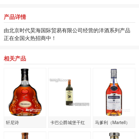
产品详情
由北京时代昊海国际贸易有限公司经营的洋酒系列产品
正在全国火热招商中！
相关产品
轩尼诗
卡巴公爵城堡干红
马爹利（Martell）
（Hennessy）洋酒
葡萄酒
洋酒 蓝带干邑
XO干邑