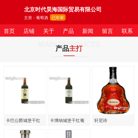
北京时代昊海国际贸易有限公司
主营：葡萄酒
已年审
首页
店铺
关于
产品
新闻
留言
联系
MAIN PRODUCTS
产品
主打
卡巴公爵城堡干红
卡博纳城堡干红葡
轩尼诗
葡萄酒
萄酒
（Hennessy）洋酒
XO干邑