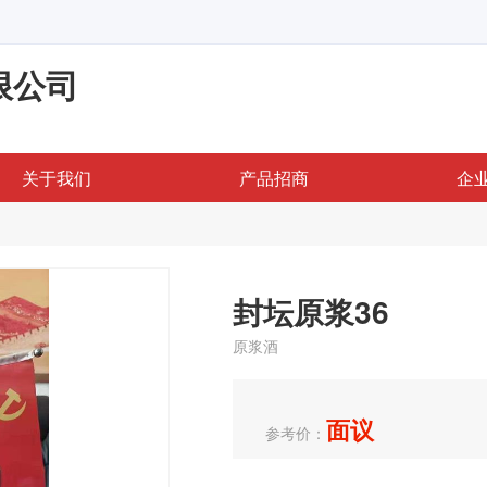
限公司
关于我们
产品招商
企
封坛原浆36
原浆酒
面议
参考价：