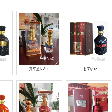
开平盛世A26
生态原浆15