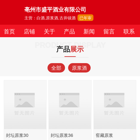
亳州市盛平酒业有限公司
主营：白酒,原浆酒,古井镇酒
已年审
首页
店铺
关于
产品
新闻
留言
联系
PRODUCT DISPLAY
产品
展示
全部
原浆酒
封坛原浆30
封坛原浆36
窖藏原浆