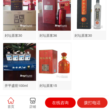
封坛原浆30
封坛原浆36
封坛原浆30
开平盛世100ml
封坛原浆15
在线咨询
拨打电话
联系人：李总
首页
店铺