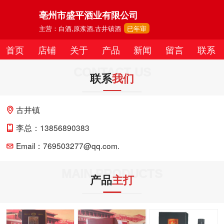
亳州市盛平酒业有限公司
主营：白酒,原浆酒,古井镇酒
已年审
首页
店铺
关于
产品
新闻
留言
联系
CONTACT US
联系
我们
古井镇
李总：13856890383
Email：769503277@qq.com.
MAIN PRODUCTS
产品
主打