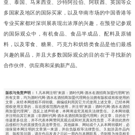
亚、泰国、马来西亚、沙特阿拉伯、阿联酋、英国等众
多国家及地区的国际买家，以及华南市场的中国香港等
专业买家都对深圳展表现出浓厚的兴趣，在预登记参观
的国际观众中，有机食品、食品半成品、配料及原辅
料，以及零食、糖果、巧克力和烘焙类食品是他们最感
兴趣的展品，并且大多数国际观众的目的在于寻找新的
合作伙伴、供应商和采购新产品。
1.凡本网注明“来源：酒时代网-酒水名酒招商加盟代理网”的
版权与免责声明：
所有文章，均为酒时代网-酒水名酒招商加盟代理网合法拥有版权或有权使用的
文章，未经本网授权不得转载、摘编或利用其它方式使用上述文章。已经本网
授权使用文章的，应在授权范围内使用，并注明“来源：酒时代网-酒水名酒招
商加盟代理网”。违反上述声明者，本网将追究其相关法律责任。 2.本网转载
并注明自其它来源（非酒时代网-酒水名酒招商加盟代理网）的文章，目的在于
传递更多信息，并不代表本网赞同其观点或和对其真实性负责，不承担此类作
品侵权行为的直接责任及连带责任。其他媒体、网站或个人从本网转载时，必
须保留本网注明的文章第一来源，并自负版权等法律责任。 3.如涉及作品内
容、版权等问题，请在作品发表之日起一周内与本网联系，否则视为放弃相关