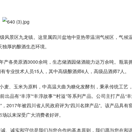
A级风景区九龙镇。这里属四川盆地中亚热带温润气候区，气候
天独厚的酿酒生态环境。
年产各类原酒3000余吨，生态储酒园储酒能力达万余吨。瓶装
拥有专业技术人员15人，其中高级酿酒师6人，高级品酒师7人。
小麦、玉米为原料，中高温大曲为糖化发酵剂，秉承传统工艺
品有“丰淳”“丰淳故事”“村溢”等系列产品。公司主打产品“丰
”，2017年被四川省人民政府评为“四川名牌产品”。该产品具有
市场以来深受广大消费者好评。
坦诚、诚实和守信是我们与您合作的基本原则，我们愿与您在和