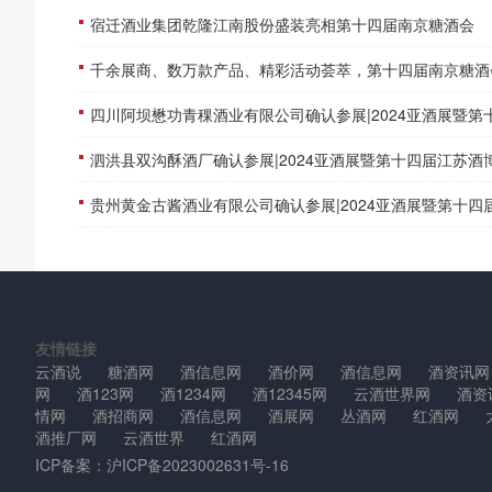
宿迁酒业集团乾隆江南股份盛装亮相第十四届南京糖酒会
千余展商、数万款产品、精彩活动荟萃，第十四届南京糖酒会将于8月8日盛大开
四川阿坝懋功青稞酒业有限公司确认参展|2024亚酒展暨第十四届江苏酒
泗洪县双沟酥酒厂确认参展|2024亚酒展暨第十四届江苏酒
贵州黄金古酱酒业有限公司确认参展|2024亚酒展暨第十四届江苏酒
友情链接
云酒说
糖酒网
酒信息网
酒价网
酒信息网
酒资讯网
网
酒123网
酒1234网
酒12345网
云酒世界网
酒资
情网
酒招商网
酒信息网
酒展网
丛酒网
红酒网
酒推厂网
云酒世界
红酒网
ICP备案：
沪ICP备2023002631号-16