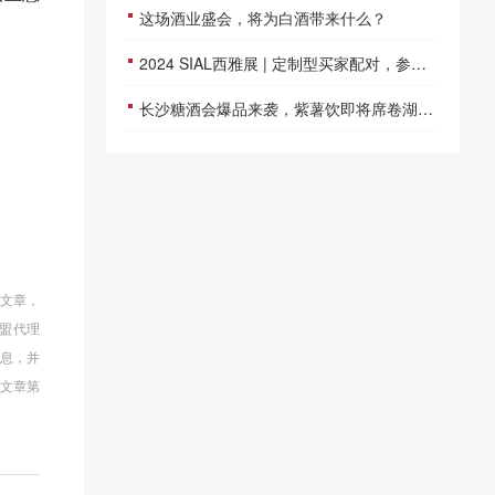
这场酒业盛会，将为白酒带来什么？
2024 SIAL西雅展 | 定制型买家配对，参展签单既快又准
长沙糖酒会爆品来袭，紫薯饮即将席卷湖南市场
的文章，
盟代理
信息，并
文章第