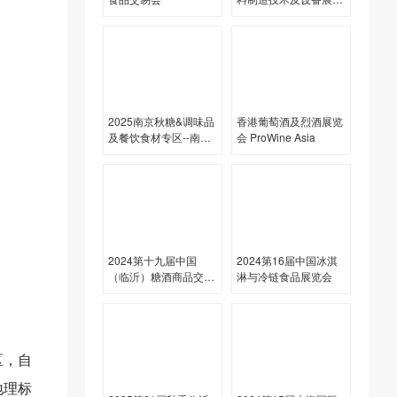
会
2025南京秋糖&调味品
香港葡萄酒及烈酒展览
及餐饮食材专区--南京
会 ProWine Asia
曙光国际大酒店
2024第十九届中国
2024第16届中国冰淇
（临沂）糖酒商品交易
淋与冷链食品展览会
会
区，自
地理标