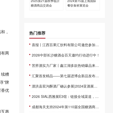
2025第21届秋季临沂
2024第15届上海国际
糖酒商品交易会
餐饮食材展览会
温和，
热门推荐
喜报丨江西百果汇饮料有限公司邀您参加仁创糖酒会湘赣鄂城市巡展
拥有两
2026中部长沙糖酒会百天邀约行动进行中！
苦荞酒实力厂家丨鑫江湖多款热销爆品来袭～经销商不可错过！
，续糟
汇聚首发精品——第七届进博会新品发布排期抢先看！
淳”牌
泗洪县双沟酥酒厂确认参展|2024亚酒展暨第十四届江苏酒博会
窖香优
2026 SIAL西雅展E3馆：链接全域渠道，打响休闲食品突围“关键一战”
成都海关支持2024年第110届全国糖酒商品交易会便利措施简介
谐互惠