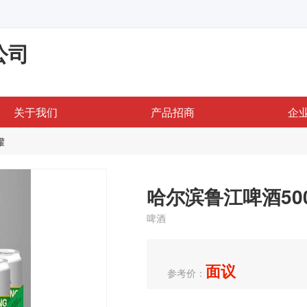
公司
关于我们
产品招商
企
罐
哈尔滨鲁江啤酒500
啤酒
面议
参考价：