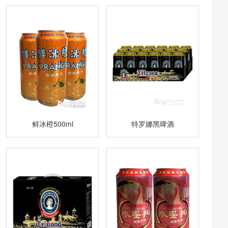
鲜冰橙500ml
特罗娜黑啤酒