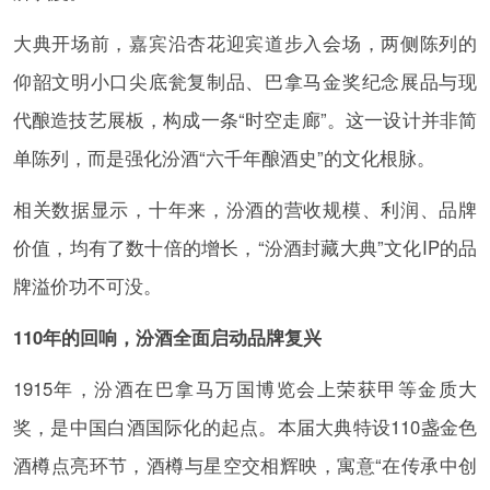
大典开场前，嘉宾沿杏花迎宾道步入会场，两侧陈列的
仰韶文明小口尖底瓮复制品、巴拿马金奖纪念展品与现
代酿造技艺展板，构成一条“时空走廊”。这一设计并非简
单陈列，而是强化汾酒“六千年酿酒史”的文化根脉。
相关数据显示，十年来，汾酒的营收规模、利润、品牌
价值，均有了数十倍的增长，“汾酒封藏大典”文化IP的品
牌溢价功不可没。
110年的回响，汾酒全面启动品牌复兴
1915年，汾酒在巴拿马万国博览会上荣获甲等金质大
奖，是中国白酒国际化的起点。本届大典特设110盏金色
酒樽点亮环节，酒樽与星空交相辉映，寓意“在传承中创