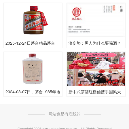
(散)53.00度酒的价格，茅台批
100ML53.00度酒每瓶的价格
发参考价格2,830一瓶
是多少呢？
2025-12-24日茅台精品茅台
涨姿势：男人为什么要喝酒？
53.00度酒价格为2,280一瓶，
上涨 30元
2024-03-07日，茅台1985年地
新中式茶酒红楼仙携手国风大
方国营茅台（散）
典，联合演绎新中式传情之美
540ML53.00度酒每瓶的价格
网站也是有底线的
是多少呢？
Copyright
2026 www.winetime.com.cn All Rights Reserved