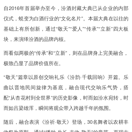
自2016年首届举办至今，汾酒封藏大典已从企业的内部
仪式，蜕变为白酒行业的“文化名片”。本届大典在以往的
基础上有所创新，通过“敬天”“爱人”“传承”“立新”四大板
块，来演绎汾酒的品牌内核。
而看似两极的“传承”和“立新”，则在品牌身上完美融合，
极致凸显了品牌价值所在。
“敬天”篇章以原创交响礼乐《汾韵·千载回响》开篇。乐
曲以晋地民间旋律为基底，融合现代交响乐气势，搭
配“从杏花村到全世界”的历史影像，时而如汾水宛转，时
而如吕梁雄浑，瞬间将观众带入跨越千年的氛围。
随后，融合表演《汾祈·敬天》登场，30名舞者以农耕丰
收祭为原型，通过“播种-生长-丰收-敬天”的章节，再现古