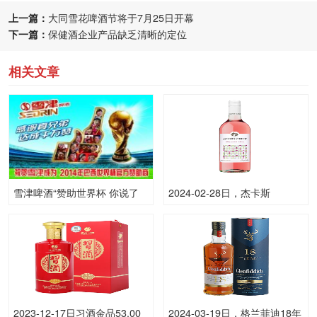
上一篇：
大同雪花啤酒节将于7月25日开幕
下一篇：
保健酒企业产品缺乏清晰的定位
相关文章
雪津啤酒“赞助世界杯 你说了
2024-02-28日，杰卡斯
算”
（Jacobs Creek)750ML莫斯
卡托·波点小桃红750ML10.00
度酒每瓶的价格是多少呢？
2023-12-17日习酒金品53.00
2024-03-19日，格兰菲迪18年