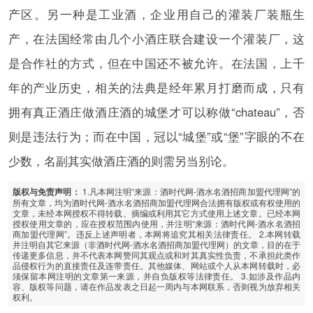
产区。另一种是工业酒，企业用自己的灌装厂装瓶生
产，在法国经常由几个小酒庄联合建设一个灌装厂，这
是合作社的方式，但在中国还不被允许。在法国，上千
年的产业历史，相关的法典是经年累月打磨而成，只有
拥有真正酒庄做酒庄酒的城堡才可以称做“chateau”，否
则是违法行为；而在中国，冠以“城堡”或“堡”字眼的不在
少数，名副其实做酒庄酒的则需另当别论。
1.凡本网注明“来源：酒时代网-酒水名酒招商加盟代理网”的
版权与免责声明：
所有文章，均为酒时代网-酒水名酒招商加盟代理网合法拥有版权或有权使用的
文章，未经本网授权不得转载、摘编或利用其它方式使用上述文章。已经本网
授权使用文章的，应在授权范围内使用，并注明“来源：酒时代网-酒水名酒招
商加盟代理网”。违反上述声明者，本网将追究其相关法律责任。 2.本网转载
并注明自其它来源（非酒时代网-酒水名酒招商加盟代理网）的文章，目的在于
传递更多信息，并不代表本网赞同其观点或和对其真实性负责，不承担此类作
品侵权行为的直接责任及连带责任。其他媒体、网站或个人从本网转载时，必
须保留本网注明的文章第一来源，并自负版权等法律责任。 3.如涉及作品内
容、版权等问题，请在作品发表之日起一周内与本网联系，否则视为放弃相关
权利。