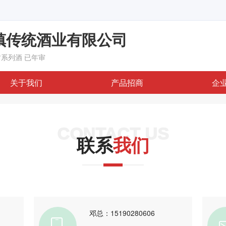
镇传统酒业有限公司
坊系列酒
已年审
关于我们
产品招商
企
CONTACT US
联系
我们
邓总：15190280606