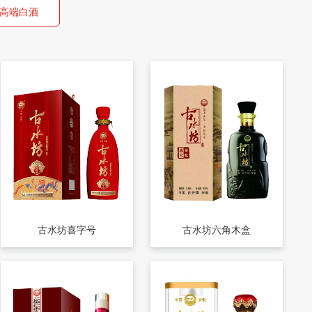
高端白酒
古水坊喜字号
古水坊六角木盒