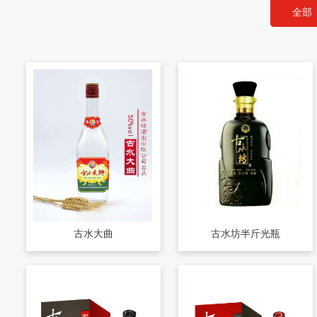
全部
古水大曲
古水坊半斤光瓶