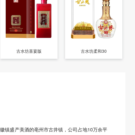
古水坊喜宴版
古水坊柔和30
徽镇盛产美酒的亳州市古井镇，公司占地10万余平